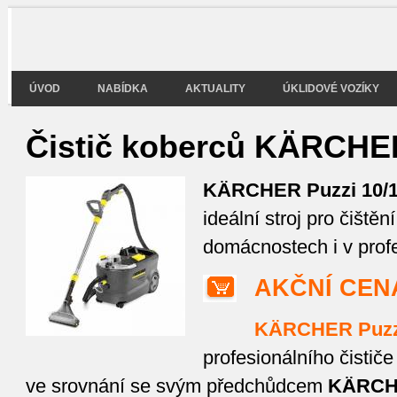
ÚVOD
NABÍDKA
AKTUALITY
ÚKLIDOVÉ VOZÍKY
Čistič koberců KÄRCHER
KÄRCHER Puzzi 10/
ideální stroj pro čištěn
domácnostech i v profe
AKČNÍ CEN
KÄRCHER Puzzi
profesionálního čističe
ve srovnání se svým předchůdcem
KÄRCHE