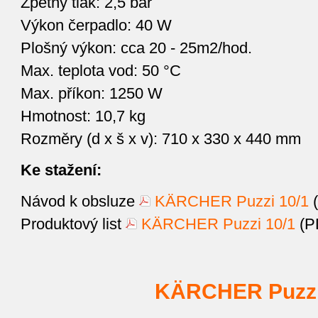
Zpětný tlak: 2,5 bar
Výkon čerpadlo: 40 W
Plošný výkon: cca 20 - 25m2/hod.
Max. teplota vod: 50 °C
Max. příkon: 1250 W
Hmotnost: 10,7 kg
Rozměry (d x š x v): 710 x 330 x 440 mm
Ke stažení:
Návod k obsluze
KÄRCHER Puzzi 10/1
(
Produktový list
KÄRCHER Puzzi 10/1
(P
KÄRCHER Puzzi 