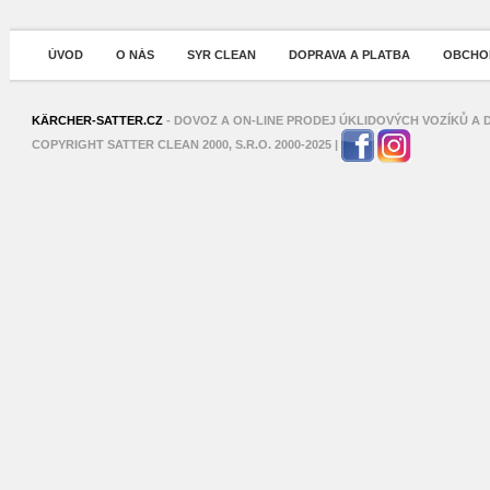
ÚVOD
O NÁS
SYR CLEAN
DOPRAVA A PLATBA
OBCHOD
XNXX
SHAHWA
KÄRCHER-SATTER.CZ
- DOVOZ A ON-LINE PRODEJ ÚKLIDOVÝCH VOZÍKŮ A D
COPYRIGHT SATTER CLEAN 2000, S.R.O. 2000-2025 |