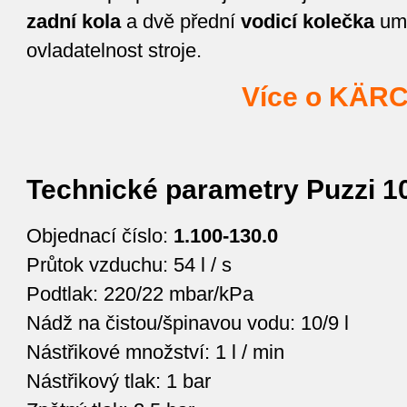
zadní kola
a dvě přední
vodicí kolečka
umo
ovladatelnost stroje.
Více o KÄRC
Technické parametry Puzzi 10
Objednací číslo:
1.100-130.0
Průtok vzduchu: 54 l / s
Podtlak: 220/22 mbar/kPa
Nádž na čistou/špinavou vodu: 10/9 l
Nástřikové množství: 1 l / min
Nástřikový tlak: 1 bar