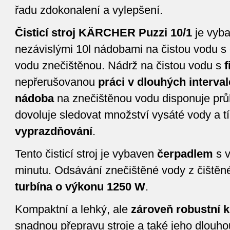
řadu zdokonalení a vylepšení.
Čisticí stroj KÄRCHER Puzzi 10/1
je vyb
nezávislými 10l nádobami na čistou vodu s 
vodu znečištěnou. Nádrž na čistou vodu s
f
nepřerušovanou
práci v dlouhých interva
nádoba
na znečištěnou vodu disponuje prů
dovoluje sledovat množství vysáté vody a tí
vyprazdňování
.
Tento čisticí stroj je vybaven
čerpadlem
s v
minutu. Odsávání znečištěné vody z čištěné
turbína o výkonu 1250 W
.
Kompaktní a lehký, ale
zároveň robustní k
snadnou přepravu stroje a také jeho dlouho