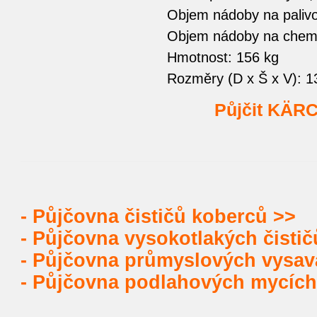
Objem nádoby na palivo
Objem nádoby na chemii
Hmotnost: 156 kg
Rozměry (D x Š x V): 
Půjčit KÄR
-
Půjčovna čističů koberců >>
-
Půjčovna vysokotlakých čistič
-
Půjčovna průmyslových vysav
-
Půjčovna podlahových mycích 