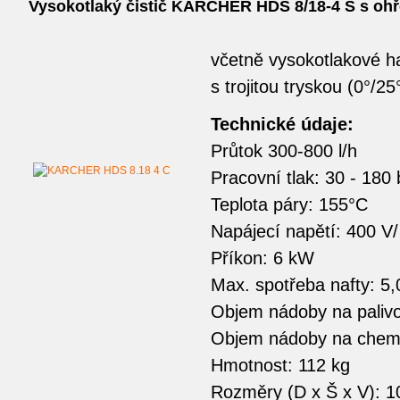
Vysokotlaký čistič KÄRCHER HDS 8/18-4 S s oh
včetně vysokotlakové h
s trojitou tryskou (0°/25
Technické údaje:
Průtok 300-800 l/h
Pracovní tlak: 30 - 180 
Teplota páry: 155°C
Napájecí napětí: 400 V
Příkon: 6 kW
Max. spotřeba nafty: 5,
Objem nádoby na palivo:
Objem nádoby na chemii
Hmotnost: 112 kg
Rozměry (D x Š x V): 