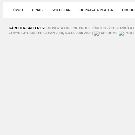
ÚVOD
O NÁS
SYR CLEAN
DOPRAVA A PLATBA
OBCHOD
XNXX
SHAHWA
KÄRCHER-SATTER.CZ
- DOVOZ A ON-LINE PRODEJ ÚKLIDOVÝCH VOZÍKŮ A D
COPYRIGHT SATTER CLEAN 2000, S.R.O. 2000-2025 |