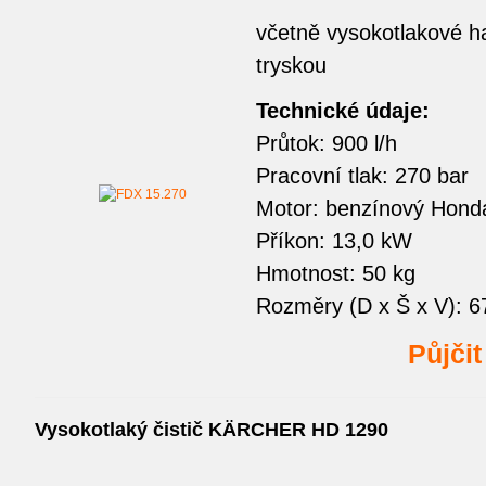
včetně vysokotlakové ha
tryskou
Technické údaje:
Průtok: 900 l/h
Pracovní tlak: 270 bar
Motor: benzínový Hond
Příkon: 13,0 kW
Hmotnost: 50 kg
Rozměry (D x Š x V): 
Půjči
Vysokotlaký čistič KÄRCHER HD 1290