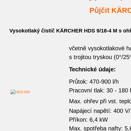
Půjčit KÄR
Vysokotlaký čistič KÄRCHER HDS 9/18-4 M s o
včetně vysokotlakové h
s trojitou tryskou (0°/25
Technické údaje:
Průtok: 470-900 l/h
Pracovní tlak: 30 - 180 
Max. ohřev při vst. tep
Napájecí napětí: 400 V
Příkon: 6,4 kW
Max. spotřeba nafty: 5,