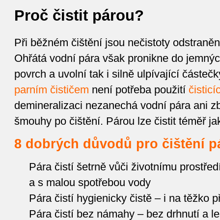
Proč čistit párou?
Při běžném čištění jsou nečistoty odstraně
Ohřátá vodní pára však pronikne do jemnýc
povrch a uvolní tak i silně ulpívající částečk
parním čističem
není potřeba použití
čistic
demineralizaci nezanechá vodní pára ani z
šmouhy po čištění. Párou lze čistit téměř ja
8 dobrých důvodů pro čištění p
Pára čistí šetrně vůči životnímu prostře
a s malou spotřebou vody
Pára čistí hygienicky čistě – i na těžko 
Pára čistí bez námahy – bez drhnutí a le