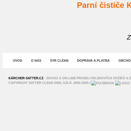
Parní čistič
Z
ÚVOD
O NÁS
SYR CLEAN
DOPRAVA A PLATBA
OBCHOD
XNXX
SHAHWA
KÄRCHER-SATTER.CZ
- DOVOZ A ON-LINE PRODEJ ÚKLIDOVÝCH VOZÍKŮ A D
COPYRIGHT SATTER CLEAN 2000, S.R.O. 2000-2025 |