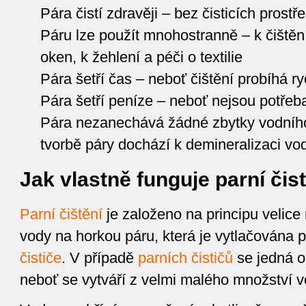
Pára čistí zdravěji – bez čisticích prostř
Páru lze použít mnohostranně – k čištěn
oken, k žehlení a péči o textilie
Pára šetří čas – neboť čištění probíhá ry
Pára šetří peníze – neboť nejsou potřeba
Pára nezanechává žádné zbytky vodníh
tvorbě páry dochází k demineralizaci vo
Jak vlastně funguje parní čis
Parní čištění
je založeno na principu velice
vody na horkou páru, která je vytlačována 
čističe
. V případě
parních čističů
se jedná o
neboť se vytváří z velmi malého množství v