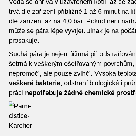
Voda se ohřívá v uzavřeném kotli, až se zač
trvá dle zařízení přibližně 1 až 6 minut na li
dle zařízení až na 4,0 bar. Pokud není nádr
může se pára lépe vyvíjet. Jinak je na počát
prosakuje.
Suchá pára je nejen účinná při odstraňování 
šetrná k veškerým ošetřovaným povrchům, 
nepromočí, ale pouze zvlhčí. Vysoká teplot
veškeré bakterie
, odstraní biologické i pr
práci
nepotřebuje žádné chemické prost