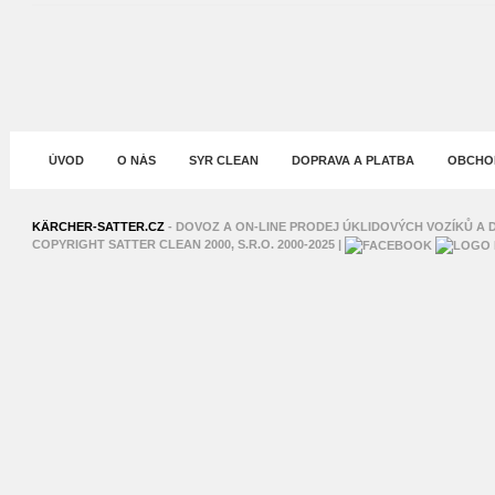
ÚVOD
O NÁS
SYR CLEAN
DOPRAVA A PLATBA
OBCHOD
XNXX
SHAHWA
KÄRCHER-SATTER.CZ
- DOVOZ A ON-LINE PRODEJ ÚKLIDOVÝCH VOZÍKŮ A D
COPYRIGHT SATTER CLEAN 2000, S.R.O. 2000-2025 |