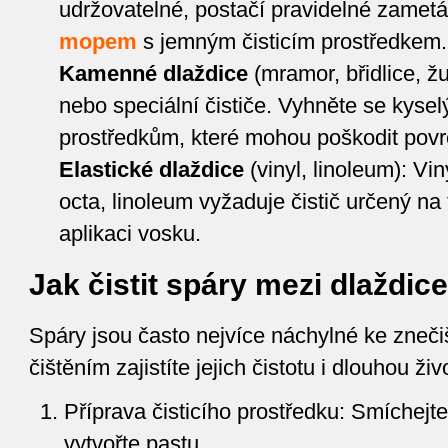
udržovatelné, postačí pravidelné zametá
mopem
s jemným čisticím prostředkem.
Kamenné dlaždice
(mramor, břidlice, žu
nebo speciální čističe. Vyhněte se kyse
prostředkům, které mohou poškodit povr
Elastické dlaždice
(vinyl, linoleum): Vi
octa, linoleum vyžaduje čistič určený na
aplikaci vosku.
Jak čistit spáry mezi dlaždic
Spáry jsou často nejvíce náchylné ke zneči
čištěním zajistíte jejich čistotu i dlouhou živ
Příprava čisticího prostředku: Smíchejt
vytvořte pastu.