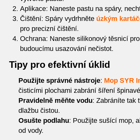
Aplikace: Naneste pastu na spáry, necht
Čištění: Spáry vydrhněte
úzkým kartá
pro precizní čištění.
Ochrana: Naneste silikonový těsnicí pro
budoucímu usazování nečistot.
Tipy pro efektivní úklid
Použijte správné nástroje
:
Mop SYR I
čisticími plochami zabrání šíření špinav
Pravidelně měňte vodu
: Zabráníte tak 
dlažbu čistou.
Osušte podlahu
: Použijte sušící mop, 
od vody.