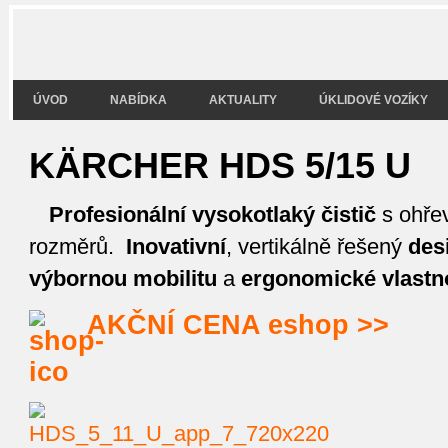
ÚVOD
NABÍDKA
AKTUALITY
ÚKLIDOVÉ VOZÍKY
KÄRCHER HDS 5/15 U
Profesionální vysokotlaký čistič
s ohře
rozměrů.
Inovativní
, vertikálně řešený
des
výbornou mobilitu
a
ergonomické vlastno
AKČNÍ CENA eshop >>