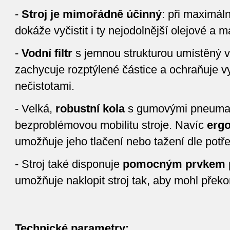
-
Stroj je mimořádně účinný
: při maximál
dokáže vyčistit i ty nejodolnější olejové a 
-
Vodní filtr
s jemnou strukturou umístěný v
zachycuje rozptýlené částice a ochraňuje v
nečistotami.
- Velká,
robustní kola
s gumovými pneumati
bezproblémovou mobilitu stroje. Navíc
erg
umožňuje jeho tlačení nebo tažení dle potře
- Stroj také disponuje
pomocným prvkem p
umožňuje naklopit stroj tak, aby mohl překo
Technické parametry: