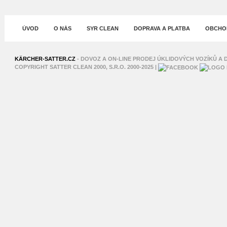
ÚVOD
O NÁS
SYR CLEAN
DOPRAVA A PLATBA
OBCHOD
XNXX
SHAHWA
KÄRCHER-SATTER.CZ
- DOVOZ A ON-LINE PRODEJ ÚKLIDOVÝCH VOZÍKŮ A D
COPYRIGHT SATTER CLEAN 2000, S.R.O. 2000-2025 |