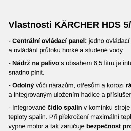
Vlastnosti KÄRCHER HDS 5/
-
Centrální ovládací panel:
jedno ovládací 
a ovládání průtoku horké a studené vody.
-
Nádrž na palivo
s obsahem 6,5 litru je int
snadno plnit.
-
Odolný
vůči nárazům, otřesům a korozi
r
a integrovaným uložením hadice a příslušen
- Integrované
čidlo spalin
v komínku stroje
teploty spalin. Při překročení maximální tep
vypne motor a tak zaručuje
bezpečnost pro