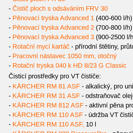
-
Čistič ploch s odsáváním FRV 30
-
Pěnovací tryska Advanced 1
(400-600 l/h)
-
Pěnovací tryska Advanced 2
(700-800 l/h)
-
Pěnovací tryska Advanced 3
(900-2500 l/h
-
Rotační mycí kartáč
- přírodní štětiny, prů
-
Pracovní nástavec 1050 mm, otočný
-
Rotační tryska 040 k HD 8/23 G Classic
Čisticí prostředky pro VT čističe:
-
KÄRCHER RM 81 ASF
- alkalický, pro uni
-
KÄRCHER RM 31 ASF
- odstraňovač olej
-
KÄRCHER RM 812 ASF
- aktivní pěna pr
-
KÄRCHER RM 110 ASF
- údržba VT čisti
-
KÄRCHER RM 110 ASF,
10 l