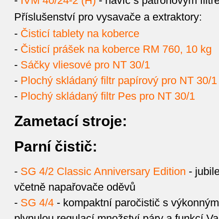
-
IVM 40/24-2 (H)
- navíc s patronovým filtr
Příslušenství pro vysavače a extraktory:
-
Čisticí tablety na koberce
-
Čisticí prášek na koberce RM 760, 10 kg
-
Sáčky vliesové pro NT 30/1
-
Plochý skládaný filtr papírový pro NT 30/1
-
Plochý skládaný filtr Pes pro NT 30/1
Zametací stroje:
Parní čistič:
-
SG 4/2 Classic Anniversary Edition
- jubil
včetně napařovače oděvů
-
SG 4/4
- kompaktní paročistič s výkonným 
plynulou regulací množství páry a funkcí V