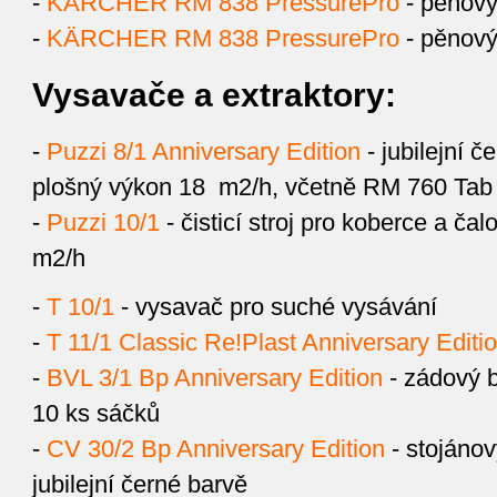
-
KÄRCHER RM 838 PressurePro
- pěnový 
-
KÄRCHER RM 838 PressurePro
- pěnový 
Vysavače a extraktory:
-
Puzzi 8/1 Anniversary Edition
- jubilejní č
plošný výkon 18 m2/h, včetně RM 760 Tab
-
Puzzi 10/1
- čisticí stroj pro koberce a ča
m2/h
-
T 10/1
- vysavač pro suché vysávání
-
T 11/1 Classic Re!Plast Anniversary Editi
-
BVL 3/1 Bp Anniversary Edition
- zádový b
10 ks sáčků
-
CV 30/2 Bp Anniversary Edition
- stojánov
jubilejní černé barvě