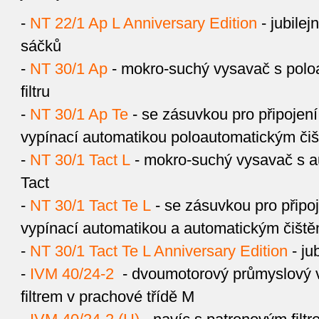
-
NT 22/1 Ap L Anniversary Edition
- jubilej
sáčků
-
NT 30/1 Ap
- mokro-suchý vysavač s polo
filtru
-
NT 30/1 Ap Te
- se zásuvkou pro připojení
vypínací automatikou poloautomatickým čišt
-
NT 30/1 Tact L
- mokro-suchý vysavač s au
Tact
-
NT 30/1 Tact Te L
- se zásuvkou pro připoj
vypínací automatikou a automatickým čištění
-
NT 30/1 Tact Te L Anniversary Edition
- ju
-
IVM 40/24-2
- dvoumotorový průmyslový
filtrem v prachové třídě M