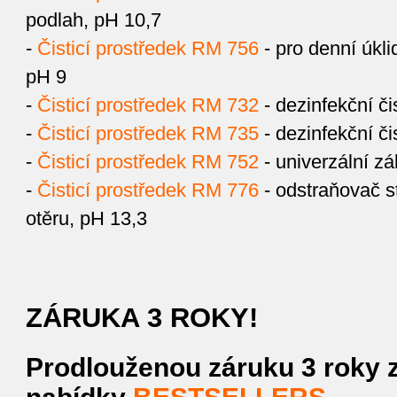
podlah, pH 10,7
-
Čisticí prostředek RM 756
- pro denní úklid
pH 9
-
Čisticí prostředek RM 732
- dezinfekční či
-
Čisticí prostředek RM 735
- dezinfekční či
-
Čisticí prostředek RM 752
- univerzální zá
-
Čisticí prostředek RM 776
- odstraňovač s
otěru, pH 13,3
ZÁRUKA 3 ROKY!
Prodlouženou záruku 3 roky zí