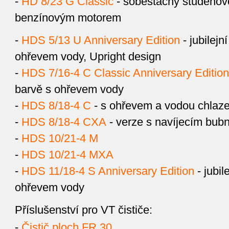
-
HD 8/23 G Classic
- soběstačný studenovo
benzínovým motorem
-
HDS 5/13 U Anniversary Edition
- jubilejn
ohřevem vody, Upright design
-
HDS 7/16-4 C Classic Anniversary Edition
barvě s ohřevem vody
-
HDS 8/18-4 C
- s ohřevem a vodou chlaz
-
HDS 8/18-4 CXA
- verze s navíjecím bub
-
HDS 10/21-4 M
-
HDS 10/21-4 MXA
-
HDS 11/18-4 S Anniversary Edition
- jubil
ohřevem vody
Příslušenství pro VT čističe:
-
Čistič ploch FR 30