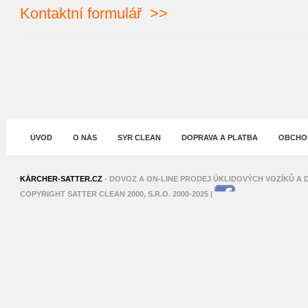
Kontaktní formulář >>
ÚVOD
O NÁS
SYR CLEAN
DOPRAVA A PLATBA
OBCHOD
XNXX
SHAHWA
KÄRCHER-SATTER.CZ
- DOVOZ A ON-LINE PRODEJ ÚKLIDOVÝCH VOZÍKŮ A D
COPYRIGHT SATTER CLEAN 2000, S.R.O. 2000-2025 |