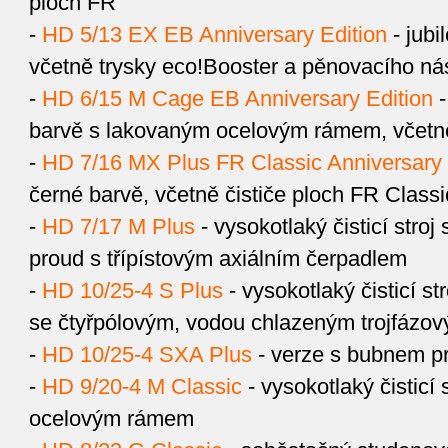
ploch FR
-
HD 5/13 EX EB Anniversary Edition
- jubi
včetně trysky eco!Booster a pěnovacího ná
-
HD 6/15 M Cage EB Anniversary Edition
-
barvě s lakovaným ocelovým rámem, včetně
-
HD 7/16 MX Plus FR Classic Anniversary 
černé barvě, včetně čističe ploch FR Classi
-
HD 7/17 M Plus
- vysokotlaký čisticí stroj 
proud s třípístovým axiálním čerpadlem
-
HD 10/25-4 S Plus
- vysokotlaký čisticí st
se čtyřpólovým, vodou chlazeným trojfázo
-
HD 10/25-4 SXA Plus
- verze s bubnem pr
-
HD 9/20-4 M Classic
- vysokotlaký čisticí 
ocelovým rámem