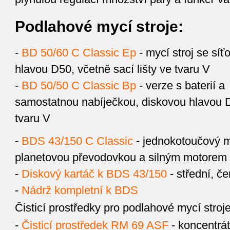
Podlahové mycí stroje:
-
BD 50/60 C Classic Ep
- mycí stroj se s
hlavou D50, včetně sací lišty ve tvaru V
-
BD 50/50 C Classic Bp
- verze s baterií a
samostatnou nabíječkou, diskovou hlavou D5
tvaru V
-
BDS 43/150 C Classic
- jednokotoučový m
planetovou převodovkou a silným motorem
-
Diskový kartáč k BDS 43/150
- střední, č
-
Nádrž kompletní k BDS
Čisticí prostředky pro podlahové mycí stroje
-
Čisticí prostředek RM 69 ASF
- koncentrát