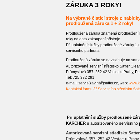
ZÁRUKA 3 ROKY!
Na výbrané čisticí stroje z nab
prodloužená záruka 1 + 2 roky!
Prodloužená záruka znamená prodloužení b
roky od data zakoupení přístroje.
Při uplatnění služby prodloužené záruky 1+
servisního partnera.
Prodloužená záruka se nevztahuje na samos
Autorizované servisní středisko Satter Clean 
Průmyslová 357, 252 42 Vestec u Prahy, P
Tel: 725 382 291
e-mail: servis(zavináč)satter.cz, web:
www.ka
Kontaktní formulář Servisního střediska Satt
Při uplatnění služby prodloužené zár
KÄRCHER
u autorizovaného servisního p
Autorizované servisní středisko
Satter
Průmyslová 357, 252 42 Vestec u Prahy