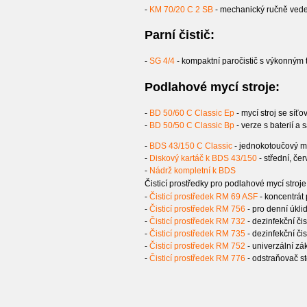
-
KM 70/20 C 2 SB
- mechanický ručně veden
Parní čistič:
-
SG 4/4
- kompaktní paročistič s výkonným 
Podlahové mycí stroje:
-
BD 50/60 C Classic Ep
- mycí stroj se síť
-
BD 50/50 C Classic Bp
- verze s baterií a
-
BDS 43/150 C Classic
- jednokotoučový m
-
Diskový kartáč k BDS 43/150
- střední, če
-
Nádrž kompletní k BDS
Čisticí prostředky pro podlahové mycí stroje
-
Čisticí prostředek RM 69 ASF
- koncentrát 
-
Čisticí prostředek RM 756
- pro denní úklid
-
Čisticí prostředek RM 732
- dezinfekční čis
-
Čisticí prostředek RM 735
- dezinfekční čis
-
Čisticí prostředek RM 752
- univerzální zák
-
Čisticí prostředek RM 776
- odstraňovač s