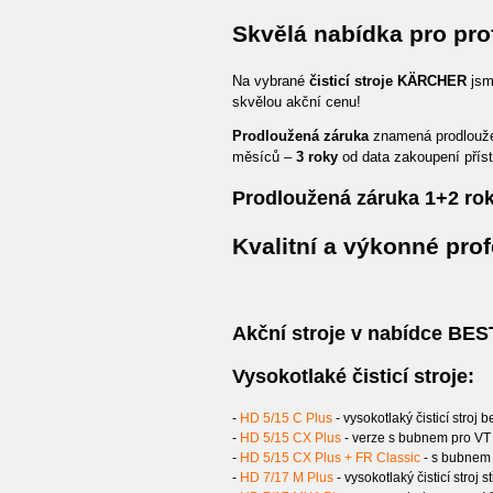
Skvělá nabídka pro pro
Na vybrané
čisticí stroje KÄRCHER
jsme
skvělou akční cenu!
Prodloužená záruka
znamená prodlouž
měsíců –
3 roky
od data zakoupení příst
Prodloužená záruka 1+2 roky
Kvalitní a výkonné profe
Akční stroje v nabídce 
Vysokotlaké čisticí stroje:
-
HD 5/15 C Plus
- vysokotlaký čisticí stroj
-
HD 5/15 CX Plus
- verze s bubnem pro VT 
-
HD 5/15 CX Plus + FR Classic
- s bubnem 
-
HD 7/17 M Plus
- vysokotlaký čisticí stroj 