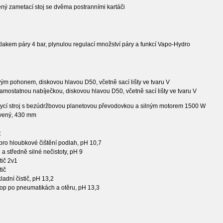
ý zametací stoj se dvěma postranními kartáči
tlakem páry 4 bar, plynulou regulací množství páry a funkcí Vapo-Hydro
ovým pohonem, diskovou hlavou D50, včetně sací lišty ve tvaru V
 samostatnou nabíječkou, diskovou hlavou D50, včetně sací lišty ve tvaru V
ycí stroj s bezúdržbovou planetovou převodovkou a silným motorem 1500 W
rvený, 430 mm
:
pro hloubkové čištění podlah, pH 10,7
 a středně silné nečistoty, pH 9
tič 2v1
tič
ladní čistič, pH 13,2
top po pneumatikách a otěru, pH 13,3