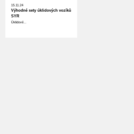
15.11.24
Výhodné sety úklidových vozíků
SYR
Úklidové...