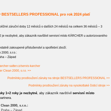
ídky BESTSELLERS PROFESSIONAL pro rok 2024 platí
ěžné záruční doby 12 měsíců o dalších 24 měsíců na celkem 36 měsíců – 3
2 je nezbytné, aby zákazník navštívil servisní místo KÄRCHER u autorizovaného
tatně zakoupené příslušenství a spotřební zboží.
2000, s.r.o.:
raha – Západ
rcher-satter.cz/servis-karcher
er Clean 2000, s.r.o. >>
Podmínky prodloužení záruky na stroje BESTSELLERS PROFESSIONAL >>
Podmínky prodloužení záruky na vysokotlaké čisticí stroje >>
uky 1+2 roky je nezbytné
, aby zákazník navštívil
servisní místo
artnera.
 Clean 2000, s.r.o.:
, Praha – Západ