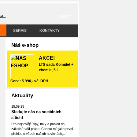
R
SERVIS
KONTAKTY
Náš e-shop
AKCE!
LTS sada Komplet +
chemie, 5 l
Cena: 5.990,- vč. DPH
Aktuality
15.09.25
Sledujte nás na sociálních
sítích!
Pro nejnovější tipy, triky a pohled do
zákulisí naší práce. Chcete mít jako první
přehled o všech našich novinkách,...