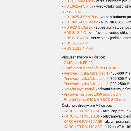
-
HD 7/17 MXA Plus
- verze s bubnem pro V
-
HD 10/25-4 S Plus
- vysokotlaký čisticí s
elektromotorem
-
HD 10/25-4 SXA Plus
- verze s bubnem pr
-
HD 10/21-4 S Classic
- NOVINKA 2023 - rob
-
HD 8/23 G Classic
- soběstačný studenovo
-
HDS 8/18-4 C
- s ohřevem a vodou chlaz
-
HDS 8/18-4 CX
- verze s navíjecím bubne
-
HDS 10/21-4 M
-
HDS 10/21-4 MXA
Příslušenství pro VT čističe:
-
Čistič ploch FR 30
-
Čistič ploch s odsáváním FRV 30
-
Pěnovací tryska Advanced 1
(400-600 l/h)
-
Pěnovací tryska Advanced 2
(700-800 l/h)
-
Pěnovací tryska Advanced 3
(900-2500 l/h
-
Rotační mycí kartáč
- přírodní štětiny, průt
-
Pracovní nástavec 1050 mm, otočný
-
Rotační tryska 040 k HD 8/23 G Classic
Čisticí prostředky pro VT čističe:
-
KÄRCHER RM 81 ASF
- alkalický, pro univ
-
KÄRCHER RM 31 ASF
- odstraňovač olejů
-
KÄRCHER RM 812 ASF
- aktivní pěna pro
-
KÄRCHER RM 110 ASF
- údržba VT čistič