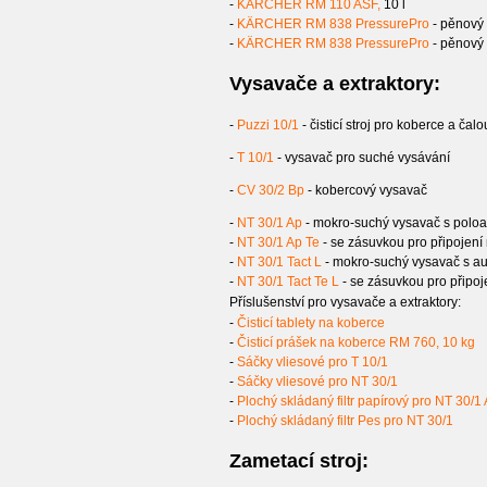
-
KÄRCHER RM 110 ASF,
10 l
-
KÄRCHER RM 838 PressurePro
- pěnový č
-
KÄRCHER RM 838 PressurePro
- pěnový č
Vysavače a extraktory:
-
Puzzi 10/1
- čisticí stroj pro koberce a ča
-
T 10/1
- vysavač pro suché vysávání
-
CV 30/2 Bp
- kobercový vysavač
-
NT 30/1 Ap
- mokro-suchý vysavač s poloau
-
NT 30/1 Ap Te
- se zásuvkou pro připojení 
-
NT 30/1 Tact L
- mokro-suchý vysavač s aut
-
NT 30/1 Tact Te L
- se zásuvkou pro připoje
Příslušenství pro vysavače a extraktory:
-
Čisticí tablety na koberce
-
Čisticí prášek na koberce RM 760, 10 kg
-
Sáčky vliesové pro T 10/1
-
Sáčky vliesové pro NT 30/1
-
Plochý skládaný filtr papírový pro NT 30/1
-
Plochý skládaný filtr Pes pro NT 30/1
Zametací stroj: