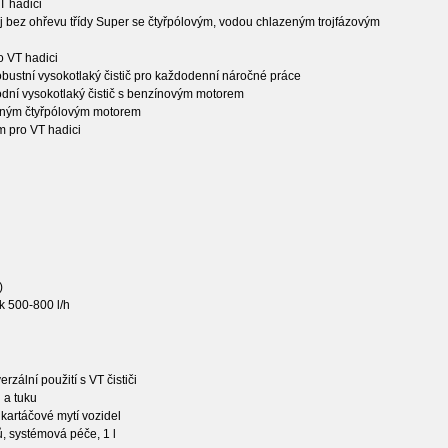
T hadici
troj bez ohřevu třídy Super se čtyřpólovým, vodou chlazeným trojfázovým
o VT hadici
ustní vysokotlaký čistič pro každodenní náročné práce
dní vysokotlaký čistič s benzínovým motorem
eným čtyřpólovým motorem
m pro VT hadici
)
ok 500-800 l/h
erzální použití s VT čističi
 a tuku
 kartáčové mytí vozidel
ů, systémová péče, 1 l