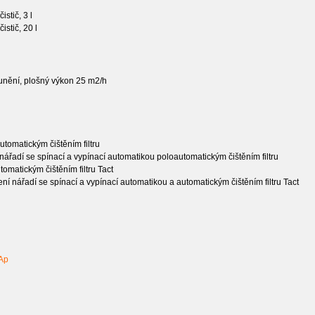
istič, 3 l
istič, 20 l
lounění, plošný výkon 25 m2/h
tomatickým čištěním filtru
nářadí se spínací a vypínací automatikou poloautomatickým čištěním filtru
omatickým čištěním filtru Tact
ní nářadí se spínací a vypínací automatikou a automatickým čištěním filtru Tact
 Ap